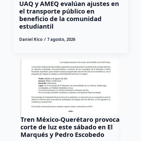
UAQ y AMEQ evalúan ajustes en
el transporte público en
beneficio de la comunidad
estudiantil
Daniel Rico
7 agosto, 2026
Tren México-Querétaro provoca
¡Más d
corte de luz este sábado en El
Tziban
Marqués y Pedro Escobedo
Daniel Ri