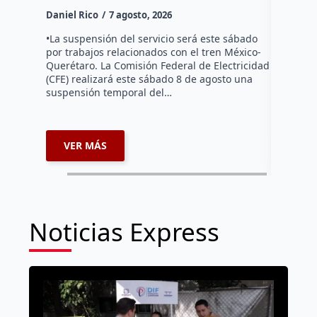
Daniel Rico
7 agosto, 2026
Habitante
hicieron 
•La suspensión del servicio será este sábado
Federal d
por trabajos relacionados con el tren México-
falta de e
Querétaro. La Comisión Federal de Electricidad
localida
(CFE) realizará este sábado 8 de agosto una
suspensión temporal del…
VER MÁS
VER 
Noticias Express