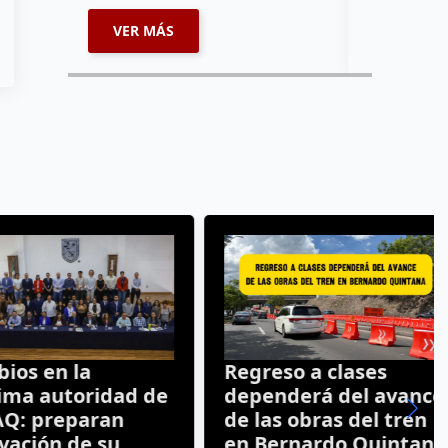
VER MÁS
VER MÁ
 en la
Regreso a clases
autoridad de
dependerá del avance
 preparan
de las obras del tren
ión de su
en Bernardo Quintana