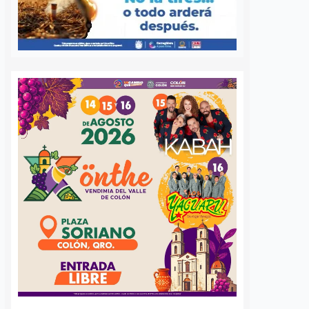
a Agustín
Ya suman 59
s regularización
diagnósticos de
sentamientos
autismo en Querétaro;
res en la capital
refuerzan la detección
temprana
nez
5 agosto, 2026
José Morales
5 agosto, 2026
por Querétaro, Agustín
barri, visitó la
Más de 59 diagnósticos
e Altos del Salitre, en
especializados de autismo se han
e de la capital, para
realizado en el Municipio de
las condiciones de
Querétaro desde mayo de este año
ad y dar seguimiento…
como parte de las jornadas de
detección temprana impulsadas
por…