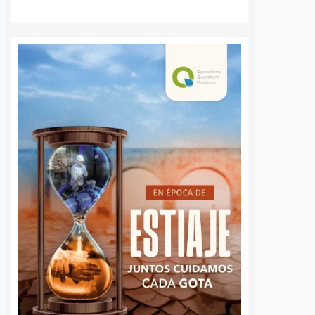
S
VER MÁS
Choque entre pipa,
Niegan acceso 
volteo y camioneta
escuelas y empl
provoca caos vial en
antienden 110 c
carretera de El
de discriminaci