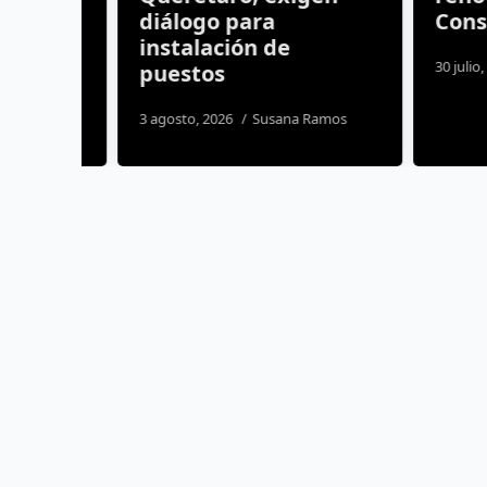
diálogo para
Consejo
instalación de
nez
30 julio, 2026
puestos
3 agosto, 2026
Susana Ramos