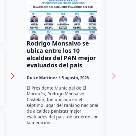
Rodrigo Monsalvo se
Gestion
ubica entre los 10
Dorante
alcaldes del PAN mejor
de 12 a
evaluados del país
irregula
Dulce Martinez
5 agosto, 2026
Dulce Marti
El Presidente Municipal de El
El Senador 
Marqués, Rodrigo Monsalvo
Dorantes Lám
Castelán, fue ubicado en el
comunidad d
séptimo lugar del ranking nacional
la zona nort
de alcaldes panistas mejor
supervisar 
evaluados del país, de acuerdo con
habitabilid
la medición…