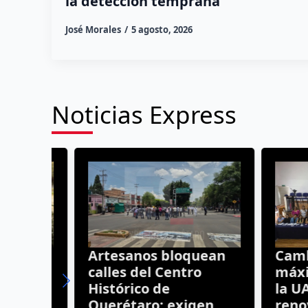
la detección temprana
José Morales
5 agosto, 2026
Noticias Express
a el
Artesanos bloquean
Cambios
ball
calles del Centro
máxima 
Histórico de
la UAQ:
aval
Querétaro; exigen
renovac