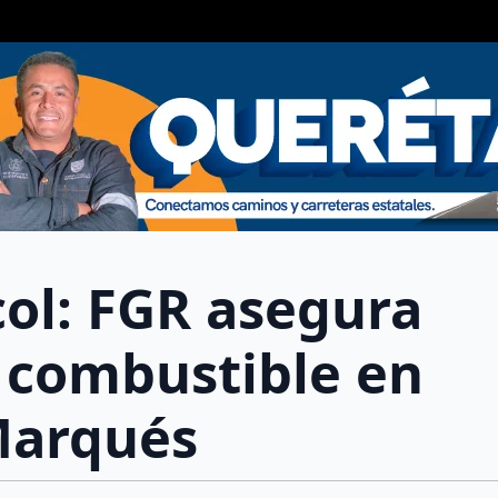
col: FGR asegura
e combustible en
Marqués