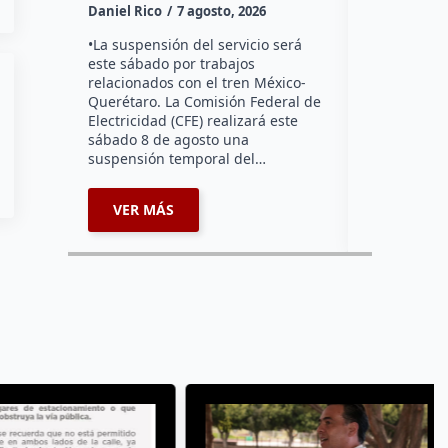
Daniel Rico
7 agosto, 2026
Tzibanzá hi
urgente a l
•La suspensión del servicio será
Electricidad
este sábado por trabajos
falta de ene
relacionados con el tren México-
afecta a la
Querétaro. La Comisión Federal de
Electricidad (CFE) realizará este
sábado 8 de agosto una
suspensión temporal del…
VER MÁS
VER MÁ