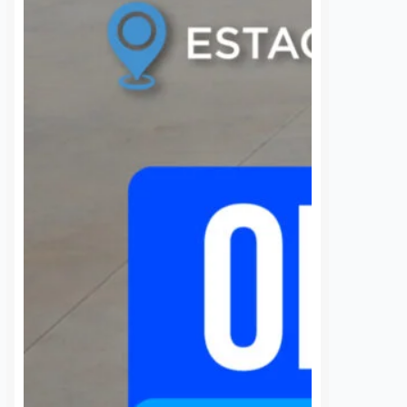
 una semana sin
UAQ y AMEQ evalúan
banzá pide
ajustes en el transporte
a la CFE
público en beneficio de
la comunidad
7 agosto, 2026
estudiantil
 de la comunidad de