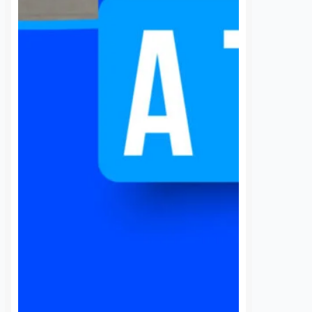
Daniel Rico
7 agosto, 2026
cieron un llamado
a Comisión Federal de
La Universidad Autónoma de
 (CFE) para atender la
Querétaro (UAQ) y la Agencia de
rgía eléctrica que
Movilidad del Estado de Querétaro
 localidad desde…
(AMEQ) analizaron alternativas
para ampliar la cobertura del
transporte público que utiliza la
comunidad universitaria.…
S
VER MÁS