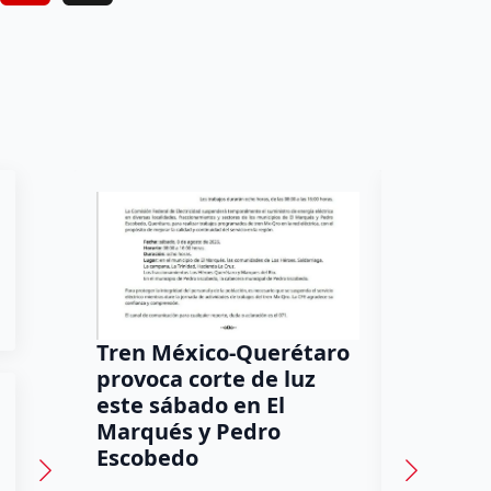
Tren México-Querétaro
¡Más de
provoca corte de luz
luz! Tzi
este sábado en El
auxilio 
Marqués y Pedro
Daniel Rico
Escobedo
Habitantes