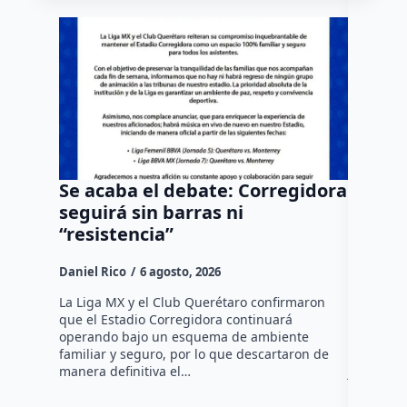
Se acaba el debate: Corregidora
Todo M
seguirá sin barras ni
causa;
“resistencia”
sede 
Daniel Rico
6 agosto, 2026
Susana R
La Liga MX y el Club Querétaro confirmaron
La edició
que el Estadio Corregidora continuará
Salvando 
operando bajo un esquema de ambiente
Querétaro
familiar y seguro, por lo que descartaron de
próximo 6
manera definitiva el…
jornada 