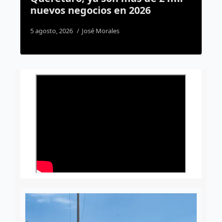
nuevos negocios en 2026
e
5 agosto, 2026
José Morales
2