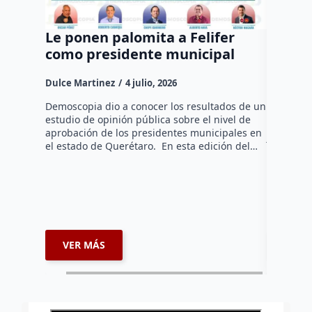
Le ponen palomita a Felifer
Cae “E
como presidente municipal
robo d
infrae
Dulce Martinez
4 julio, 2026
Dulce Mar
Demoscopia dio a conocer los resultados de un
estudio de opinión pública sobre el nivel de
•El imput
aprobación de los presidentes municipales en
judicial 
el estado de Querétaro. En esta edición del…
calificad
coordinac
municipal
VER MÁS
VER 