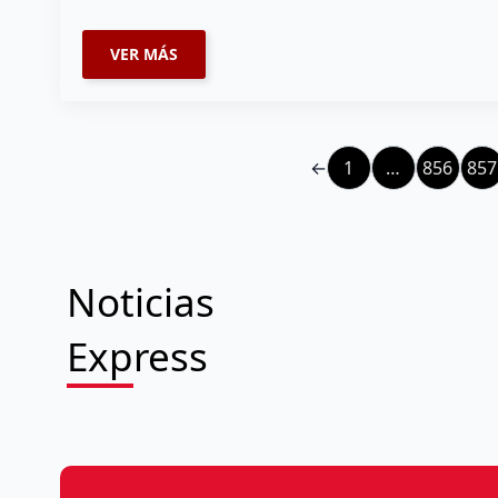
VER MÁS
←
1
…
856
857
Noticias
Express