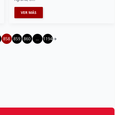
VER MÁS
858
859
860
…
1194
→