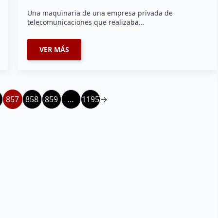
Una maquinaria de una empresa privada de
telecomunicaciones que realizaba…
VER MÁS
857
858
859
…
1195
→