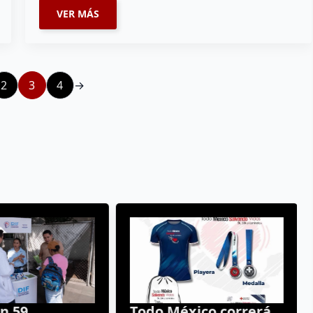
VER MÁS
2
3
4
→
 59
Todo México correrá