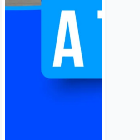
Van por un tarjetón
Mueren mujer y