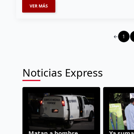
VER MÁS
←
1
Noticias Express
Matan a hombre
Ya suman