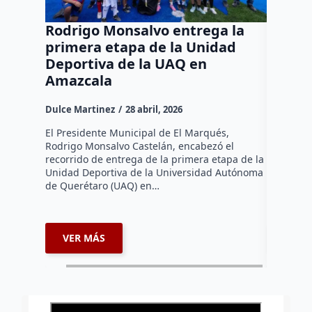
Rodrigo Monsalvo entrega la
UAQ s
primera etapa de la Unidad
refere
Deportiva de la UAQ en
Méxic
Amazcala
Dulce Mar
Dulce Martinez
28 abril, 2026
La Unive
fortaleci
El Presidente Municipal de El Marqués,
acciones 
Rodrigo Monsalvo Castelán, encabezó el
proyectos
recorrido de entrega de la primera etapa de la
ambiental
Unidad Deportiva de la Universidad Autónoma
y…
de Querétaro (UAQ) en…
VER MÁS
VER 