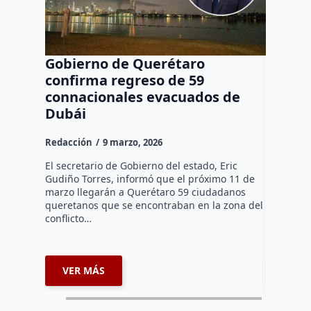
Gobierno de Querétaro
Logran
confirma regreso de 59
queret
connacionales evacuados de
aéreo;
Dubái
rumbo
Redacción
9 marzo, 2026
Redacció
El secretario de Gobierno del estado, Eric
Un grupo
Gudiño Torres, informó que el próximo 11 de
varado en 
marzo llegarán a Querétaro 59 ciudadanos
tras el c
queretanos que se encontraban en la zona del
conflicto
conflicto…
VER MÁS
VER 