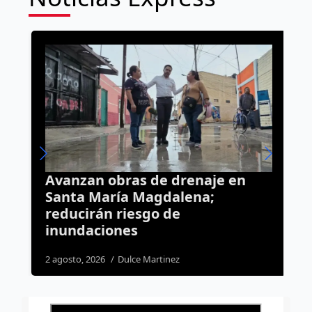
e
Avanzan obras de drenaje en
P
Santa María Magdalena;
p
reducirán riesgo de
inundaciones
3
2 agosto, 2026
Dulce Martinez