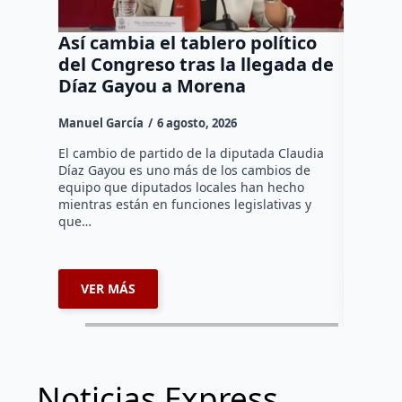
Así cambia el tablero político
Orgul
del Congreso tras la llegada de
repres
Díaz Gayou a Morena
misión
Canad
Manuel García
6 agosto, 2026
Daniel Ri
El cambio de partido de la diputada Claudia
Díaz Gayou es uno más de los cambios de
La bomber
equipo que diputados locales han hecho
los cuerp
mientras están en funciones legislativas y
Ezequiel 
que…
represent
internaci
VER MÁS
VER 
Noticias Express