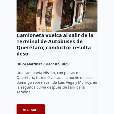
Camioneta vuelca al salir de la
Puma e
Terminal de Autobuses de
ganado
Querétaro; conductor resulta
SEDEA
ileso
Dulce Mar
Dulce Martinez
9 agosto, 2026
Hasta el 
Agropecua
Una camioneta Nissan, con placas de
oficiales
Querétaro, terminó volcada la noche de este
o animale
domingo sobre avenida Luis Vega y Monroy, en
zona…
la segunda curva después de salir de la
Terminal…
VER MÁS
VER 