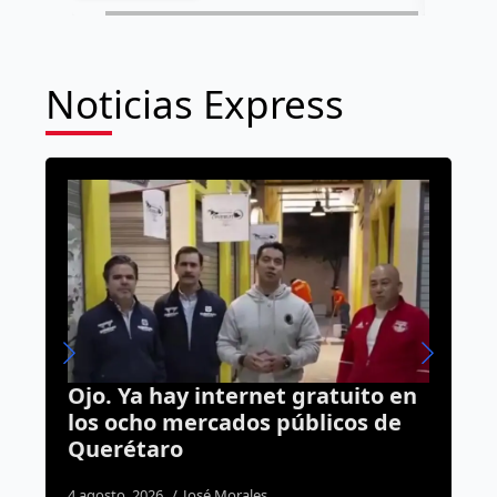
Noticias Express
internet gratuito en
Más de 16 mil vivie
rcados públicos de
a Querétaro con el
Sheinbaum
sé Morales
5 agosto, 2026
Daniel Rico