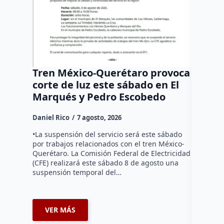
Tren México-Querétaro provoca
¡Más d
corte de luz este sábado en El
Tziban
Marqués y Pedro Escobedo
Daniel Ri
Daniel Rico
7 agosto, 2026
Habitante
hicieron 
•La suspensión del servicio será este sábado
Federal d
por trabajos relacionados con el tren México-
falta de e
Querétaro. La Comisión Federal de Electricidad
localida
(CFE) realizará este sábado 8 de agosto una
suspensión temporal del…
VER MÁS
VER 